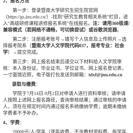
2
、报名方法
第一步：登录暨南大学研究生招生院官网
（
https://gs.jnu.edu.cn/
）
-
找到“研究生教育相关系统”栏目，进
入“高级研修课程进修报名系统”在线报名。
注：请用
360
极速
/
兼容模式（若网络不通畅，可切换尝试）或谷歌浏览器
。
第二步：注册报考账号→填写个人信息及上传照片→选
择报考院系（
暨南大学人文学院代码
037
，报考专业：社会
学
）→提交完成。
第三步：网上报名结束后递交以下材料给人文学院审
核：本人身份证、毕业证书、学位证书、网上报名登记表，
一寸面馆近照，电子版打包发送到邮箱：
tdxf@jnu.edu.cn
录取与缴费
：
学院于
7
月
14
日
-9
月
2
日对申请人进行资料审核；请申请
人按照上述网上报名路径，查询审核结果；通过审核的申请
人，须在在规定时间内通过报名系统缴纳学费；逾期未缴纳
学费者不予补办。
4
、学费
：
20000
元
/
人
/
学年（逐年收费，不含教材资料费、每学年