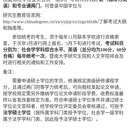
语）和专业课两门
。可登录中国学位与
研究生教育信息网：
http://www.chinadegrees.cn/xwyyjsjyxx/zzgs/tdxltk/
了解考试大纲
和指南等。
参加统考的考生，须于每年
11
月联系学校进行资格审
查，于次年
3
月进行网上报名，
5
月下旬进行考试，
考试科目
分别为：社会学学科综合水平、英语（总分均为
100分
，
60
分
合格）每年统考一次
。暨南大学研究生院和人文学院将会及
时进行相关的通知和工作安排。
备注：
需要申请硕士学位的学员，修满规定高级研修课程学
分，且通过两门同等学力统考后，可向我校发起论文申请，
按学校规定需另外缴纳学位论文申请阶段学费，收费标准最
终以省发改委核定为准。符合申请硕士学位条件并通过硕士
学位论文答辩者，经学校学位评定委员会审核通过，可授予
法学硕士学位
（按所属学科门类授予学位，社会学一级学科
属于法学学科门类，因此授予法学硕士学位）。