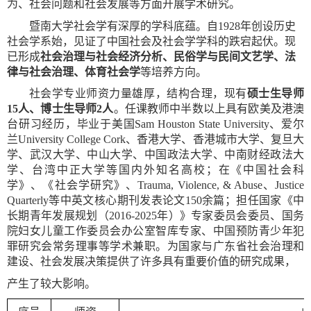
为、社会问题和社会发展等方面开展学术研究。
暨南大学社会学有深厚的学科底蕴。自
1928
年创设历史
社会学系始，见证了中国社会及社会学学科的跌宕起伏。现
已形成
社会治理与社会经济分析、民俗学与民间文艺学、法
律与社会治理、体育社会学
等培养方向。
社会学专业师资力量雄厚，结构合理，现有
硕士生导师
15
人、博士生导师
2
人
。任课教师中半数以上具有欧美及港澳
台研习经历，毕业于美国
Sam Houston State University
、爱尔
兰
University College Cork
、香港大学、香港城市大学、复旦大
学、武汉大学、中山大学、中国政法大学、中南财经政法大
学、台湾中正大学等国内外知名高校；在《中国社会科
学》、《社会学研究》、
Trauma, Violence, & Abuse
、
Justice
Quarterly
等中英文核心期刊发表论文
150
余篇；担任国家《中
长期青年发展规划（
2016-2025
年）》专家委员会委员、国务
院妇女儿童工作委员会办公室智库专家、中国预防青少年犯
罪研究会常务理事等学术兼职。为国家与广东省社会治理和
建设、社会发展决策提供了许多具有重要价值的研究成果，
产生了较大影响。