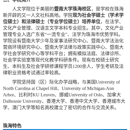
人文学院位于美丽的
暨南大学珠海校区
，是学校在珠海
新开辟的又一人文社科高地。学院
现为社会学硕士（学术学
位硕士）和法律硕士（专业学位硕士）培养单位
，在法学、
文化产业管理、汉语言文学本科专业招生。其中，文化产业
管理专业入选广东省“一流专业”、法学为珠海市优势学科。
学院设有暨南大学少年及家事法研究中心、暨南大学法治化
营商环境研究中心、暨南大学法律与政策实践中心、暨南大
学社会学研究中心等学科平台；拥有模拟法庭、法律诊所、
社会学实验室等现代化教学科研条件。现有在校硕士研究
生、本科生及社会学研修课程学员
1200
余人，学生考研及法
律职业资格考试通过率较高。
学院坚持国（区）际化办学战略，与美国
University of
North Carolina at Chapel Hill
、
University of Michigan-Ann
Arbor
、比利时
KU Leuven
、挪威
University of Oslo
、加拿大
Dalhousie University
、
香港大学、香港中文大学、香港城市大
学、澳门大学等知名高校建立了密切的合作与交流关系。
珠海特色