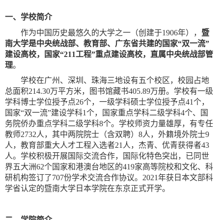
一、学校简介
作为中国历史最悠久的大学之一（创建于
1906
年），
暨
南大学是中央统战部、教育部、广东省共建的国家“双一流”
建设高校，国家“
211
工程”重点建设高校，直属中央统战部管
理
。
学校在广州、深圳、珠海三地设有五个校区，校园占地
总面积
214.30
万平方米，图书馆藏书
405.89
万册。学校有一级
学科博士学位授予点
26
个，一级学科硕士学位授予点
41
个，
国家“双一流”建设学科
1
个，国家重点学科二级学科
4
个、国
务院侨办重点学科二级学科
8
个。学校师资力量雄厚，有专任
教师
2732
人，其中两院院士（含双聘）
8
人，外籍境外院士
9
人，教育部重大人才工程入选者
21
人，杰青、优青获得者
43
人。学校积极开展国际交流合作，国际化特色突出，已同世
界五大洲
62
个国家和港澳台地区的
419
家高等院校和文化、科
研机构签订了
707
份学术交流合作协议。
2021
年获日本文部科
学省认定的暨南大学日本学院在东京正式开学。
二、学院简介