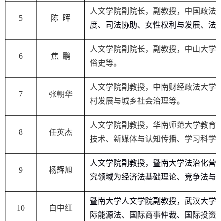
人文学院副院长，副教授，
中国政法
5
陈 晖
度、司法协助、女性权利与发展、法
人文学院副院长，副教授，中山大学
6
焦 鹏
俗史
等。
人文学院副教授
，
中南财经政法大学
7
张朝华
村发展与城乡社会治理
等。
人文学院副教授
，华南师范大学
教育
8
任英杰
技术、新媒体与认知传播、学习科学
人文学院副教授，暨南大学法治化营
9
杨辉旭
究领域为经济法基础理论、竞争法
与
暨南大学人文学院副教授
，
武汉大学
10
白中红
际能源法、国际商事仲裁、国际投资