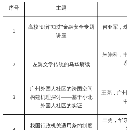
序号
主题
高校“识诈知洗”
金融安全专题
何亚军，珠
1
讲座
朱崇科，中
系
2
左翼文学传统的
马华赓续
广州外国人社区的跨国空间
王亮，广州
3
构建机理探讨——基于小北
中
外国人社区的实证
王勇，华东
我国行政机关适用条约制度