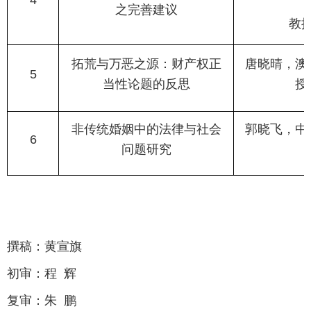
4
之完善
建议
教
拓荒与万恶之源：财产权正
唐晓晴，澳
5
当性论题的反思
授
非传统婚姻中的
法律与社会
郭晓飞，中
6
问题研究
撰稿：黄宣旗
初审：程 辉
复审：朱 鹏